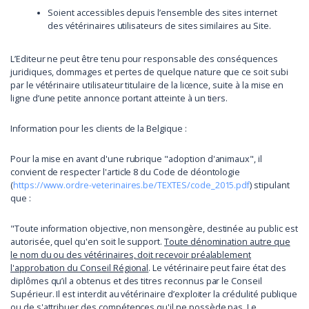
Soient accessibles depuis l’ensemble des sites internet
des vétérinaires utilisateurs de sites similaires au Site.
L’Editeur ne peut être tenu pour responsable des conséquences
juridiques, dommages et pertes de quelque nature que ce soit subi
par le vétérinaire utilisateur titulaire de la licence, suite à la mise en
ligne d’une petite annonce portant atteinte à un tiers.
Information pour les clients de la Belgique :
Pour la mise en avant d'une rubrique "adoption d'animaux", il
convient de respecter l'article 8 du Code de déontologie
(
https://www.ordre-veterinaires.be/TEXTES/code_2015.pdf
) stipulant
que :
"Toute information objective, non mensongère, destinée au public est
autorisée, quel qu'en soit le support.
Toute dénomination autre que
le nom du ou des vétérinaires, doit recevoir préalablement
l'approbation du Conseil Régional
. Le vétérinaire peut faire état des
diplômes qu’il a obtenus et des titres reconnus par le Conseil
Supérieur. Il est interdit au vétérinaire d’exploiter la crédulité publique
ou de s'attribuer des compétences qu'il ne possède pas. Le