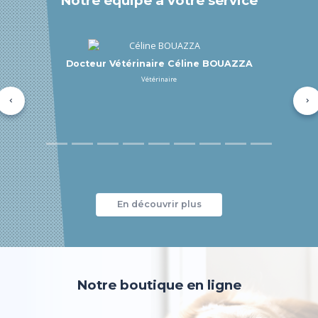
Notre équipe à votre service
Docteur Vétérinaire Elsa MOULIN
Vétérinaire
Précédent
Su
En découvrir plus
Notre boutique en ligne